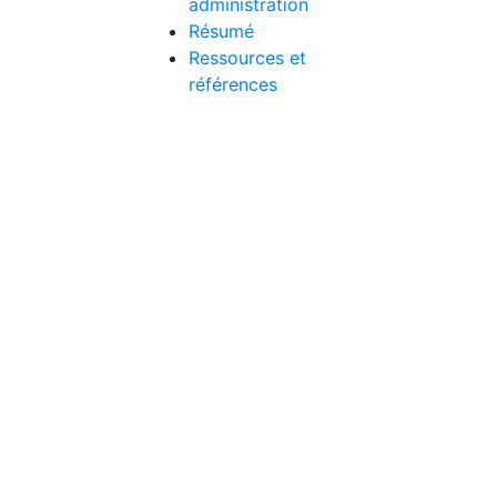
administration
Résumé
Ressources et
références
MC
ULTA