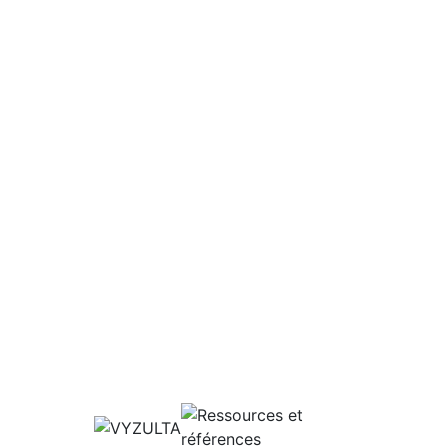
ms of Action. En ligne :
19.
bjects with open-angle
5-973.
te 0.5% in open-angle
59.