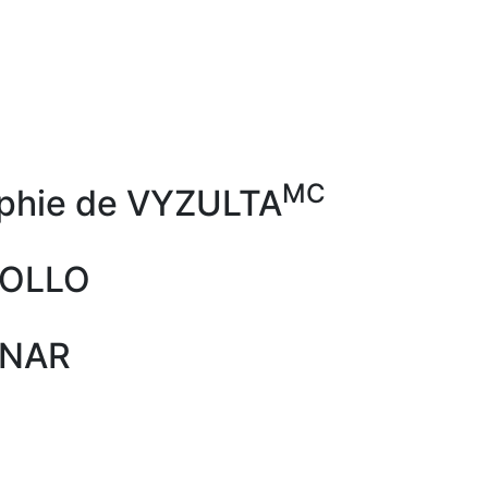
rces supplémentaires sur VYZ
MC
phie de VYZULTA
POLLO
UNAR