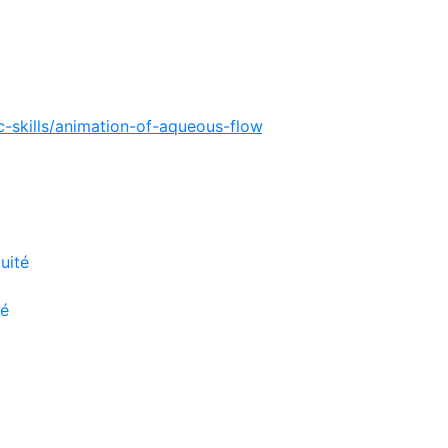
MC
TA
. Bausch & Lomb Inc. 27 juillet 2023.
thalmology. Aqueous Outflow and Glaucoma Drug Mechanis
c-skills/animation-of-aqueous-flow
. Consulté le 14 mars 20
noprostene bunod 0.024% versus timolol maleate 0.5% in su
tension: the APOLLO study.
Ophthalmology
2016;123(5):96
parison of latanoprostene bunod 0.024% and timolol malea
tension: the LUNAR study.
Am J Opthalmol
2016;168:250-2
uité
té