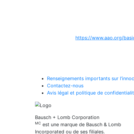
Références :
Pr
Monographie de
VYZUL
American Academy of Oph
https://www.aao.org/basi
Weinreb RN et coll. Lata
glaucoma or ocular hyper
Medeiros FA et coll. Com
glaucoma or ocular hyper
Renseignements importants sur l’innoc
Contactez-nous
Avis légal et politique de confidentiali
Bausch + Lomb Corporation
MC
est une marque de Bausch & Lomb
Incorporated ou de ses filiales.